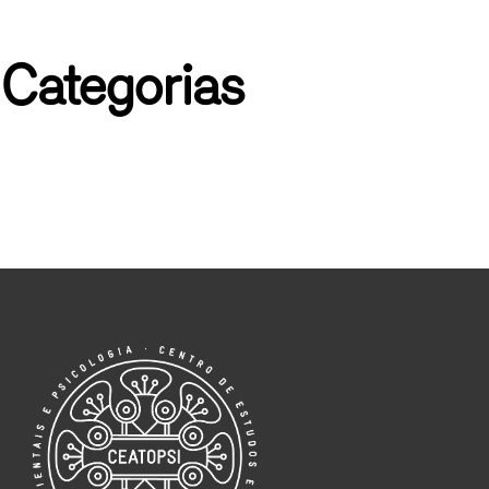
☰
Medicina Tradicional Chinesa
Psicologia e Medicina Tradicional Chinesa
Categorias
PSICOTERAPIA
REIKI
Sono