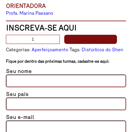
ORIENTADORA
Profa. Marina Paesano
INSCREVA-SE AQUI
Síndomes
ADICIONAR AO CARRINHO
do
Categorias:
Aperfeiçoamento
Tags:
Distúrbios do Shen
Shen
(Mente)
Fique por dentro das próximas turmas, cadastre-se aqui:
e
Seu nome
Fitoterapia
Chinesa
quantidade
Seu país
Seu e-mail