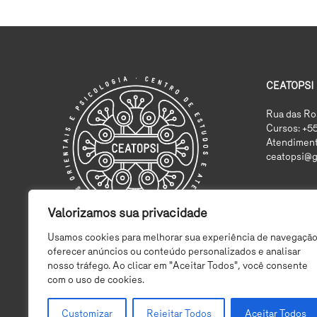
CEATOPSI
Rua das Ros
Cursos: +5
Atendiment
ceatopsi@g
Valorizamos sua privacidade
Usamos cookies para melhorar sua experiência de navegação
oferecer anúncios ou conteúdo personalizados e analisar
nosso tráfego. Ao clicar em "Aceitar Todos", você consente
com o uso de cookies.
Customizar
Rejeitar Todos
Aceitar Todos