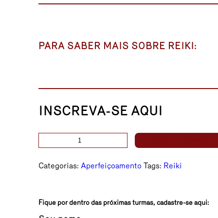
PARA SABER MAIS SOBRE REIKI:
INSCREVA-SE AQUI
REIKI
ADICIONAR AO CARRINHO
-
Nível
Categorias:
Aperfeiçoamento
Tags:
Reiki
IV
quantidade
Fique por dentro das próximas turmas, cadastre-se aqui: