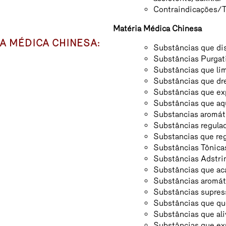
Contraindicações/
Matéria Médica Chinesa
A MÉDICA CHINESA:
Substâncias que di
Substâncias Purgat
Substâncias que li
Substâncias que dr
Substâncias que e
Substâncias que aq
Substancias aromát
Substâncias regula
Substancias que re
Substâncias Tônica
Substâncias Adstri
Substâncias que ac
Substâncias aromáti
Substâncias supres
Substâncias que que
Substâncias que ali
Substâncias que exp