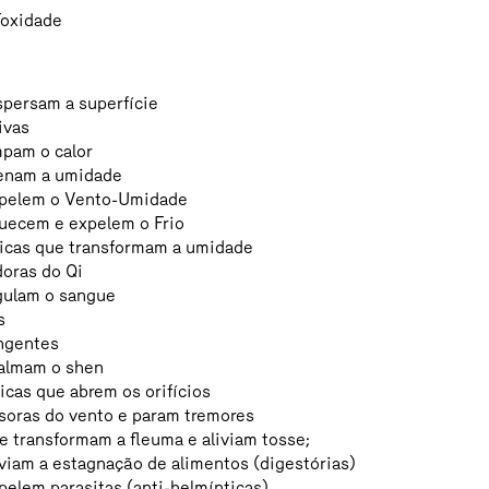
Toxidade
spersam a superfície
ivas
mpam o calor
enam a umidade
xpelem o Vento-Umidade
uecem e expelem o Frio
icas que transformam a umidade
doras do Qi
gulam o sangue
s
ngentes
almam o shen
cas que abrem os orifícios
soras do vento e param tremores
 transformam a fleuma e aliviam tosse;
viam a estagnação de alimentos (digestórias)
elem parasitas (anti-helmínticas)