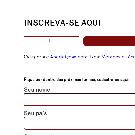
INSCREVA-SE AQUI
FITOTERAPIA
ADICIONAR AO CARRINHO
CHINESA
quantidade
Categorias:
Aperfeiçoamento
Tags:
Métodos e Técn
Fique por dentro das próximas turmas, cadastre-se aqui:
Seu nome
Seu país