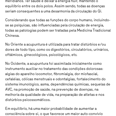
meridianos. Ter saúde é deixar a energia fluir, mantendo o
equilíbrio entre os dois polos. Assim sendo, todas as doenças
seriam consequentes a uma desarmonia da circulação do Qi.
Considerando que todas as funções do corpo humano, incluindo-
se as psíquicas, são influenciadas pela circulação de energia,
todas as patologias podem ser tratadas pela Medicina Tradicional
Chinesa.
No Oriente a acupuntura é utilizada para tratar distúrbios e/ou
dores de todo tipo, como os digestórios, circulatórios, urinários,
oftálmicos, ginecológicos, psicológicos, etc.
No Ocidente, a acupuntura foi assimilada inicialmente como
instrumento auxiliar no tratamento das condições dolorosas:
algias do aparelho locomotor, fibromialgia, dor miofascial,
cefaléias, cólicas menstruais e odontalgias, fortalecimento do
sistema imunológico, asma, dependências químicas, sequelas de
AVC, na promoção de saúde, na prevenção de doenças, na
melhoria da qualidade de vida, na preparação de atletas e nos
distúrbios psicossomáticos.
Em equilíbrio, há uma maior probabilidade de aumentar a
consciência sobre si, o que favorece um maior auto-convívio