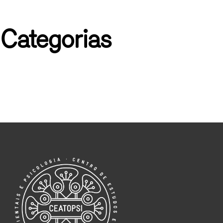
☰
Medicina Tradicional Chinesa
Psicologia e Medicina Tradicional Chinesa
Categorias
PSICOTERAPIA
REIKI
Sono