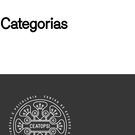
☰
Medicina Tradicional Chinesa
Psicologia e Medicina Tradicional Chinesa
Categorias
PSICOTERAPIA
REIKI
Sono