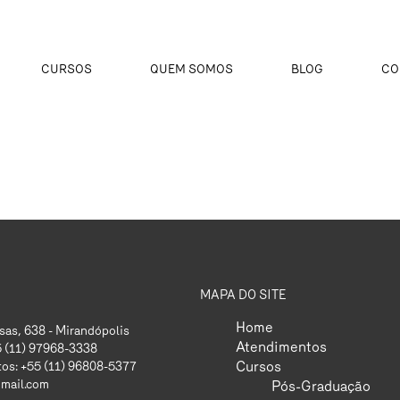
CURSOS
QUEM SOMOS
BLOG
CO
MAPA DO SITE
Home
as, 638 - Mirandópolis
Atendimentos
5 (11) 97968-3338
Cursos
os: +55 (11) 96808-5377
mail.com
Pós-Graduação