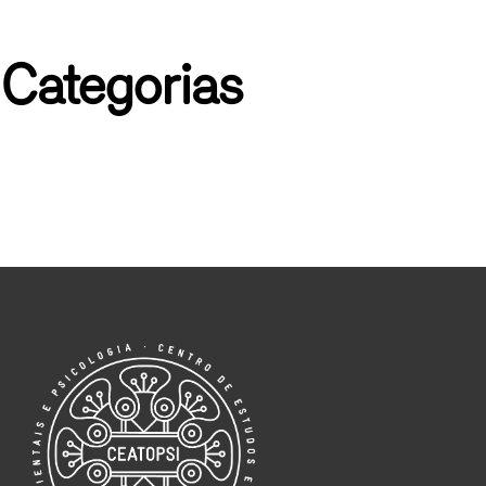
☰
Medicina Tradicional Chinesa
Psicologia e Medicina Tradicional Chinesa
Categorias
PSICOTERAPIA
REIKI
Sono